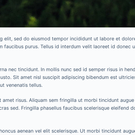
g elit, sed do eiusmod tempor incididunt ut labore et dolo
 faucibus purus. Tellus id interdum velit laoreet id donec 
rna nec tincidunt. In mollis nunc sed id semper risus in hen
sto. Sit amet nisl suscipit adipiscing bibendum est ultrici
ut venenatis tellus.
 amet risus. Aliquam sem fringilla ut morbi tincidunt augue 
cras sed. Fringilla phasellus faucibus scelerisque eleifend
rhoncus aenean vel elit scelerisque. Ut morbi tincidunt augu