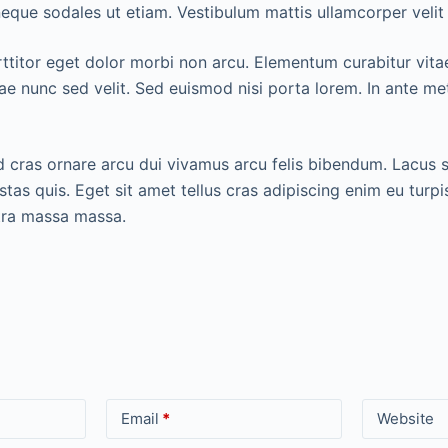
ue sodales ut etiam. Vestibulum mattis ullamcorper velit sed
titor eget dolor morbi non arcu. Elementum curabitur vitae
tae nunc sed velit. Sed euismod nisi porta lorem. In ante
sed cras ornare arcu dui vivamus arcu felis bibendum. Lacu
stas quis. Eget sit amet tellus cras adipiscing enim eu turp
etra massa massa.
Email
*
Website