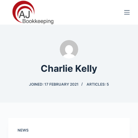
S
k
i
p
t
o
c
o
Charlie Kelly
n
t
JOINED: 17 FEBRUARY 2021
ARTICLES: 5
e
n
t
NEWS