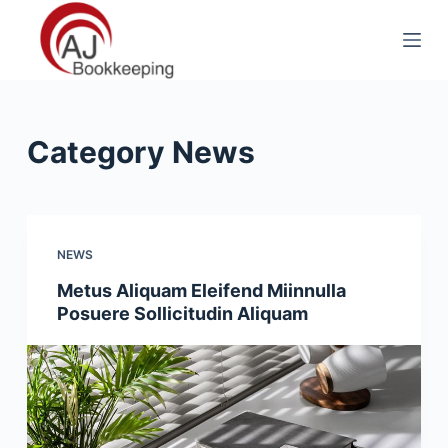
S
k
i
p
t
Category
News
o
c
o
n
t
NEWS
e
Metus Aliquam Eleifend Miinnulla
n
Posuere Sollicitudin Aliquam
t